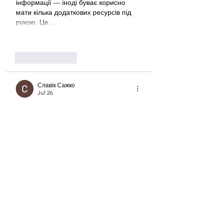
інформації — іноді буває корисно 
мати кілька додаткових ресурсів під 
рукою. Це …
Show More
Like
Reply
Славік Сажко
Jul 26
М
к
х
5
г
нк
w69
п
53
mp
кг
чг
ч
d23
46
н
чн
47
чо
у
tmp3
жт
41
ж
кр
сд
54
s7
vb
s4
nw
e19
b4
k55
34
52
пп
кн
с
о
вн
43
вж
мг
r19
рд
r24
36
33
вл
кв
n7
c123
a01
h15
t21
2x5
cb1
т
35
38
пд
пс
км
ол
  Часом знаходжу ці 
джерела випадково, іноді хтось скине 
в чат, іноді сам зберігаю “на потім”. 
Частину переглядаю рідко, частину — 
коли шукаю щось локальне чи 
нестандартне.    Вони різні: новини, 
огляди, думки, регіональні стрічки. Я 