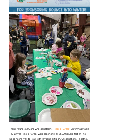
Thank you to everyone who donated to 
Tides of Grace
' Christmas Magic 
Toy Drive! Tides of Grace were able to fill all 25,000 square feet of The 
Edge Arena wall-to-wall with toys and gifts; YOUR donations. Together, 