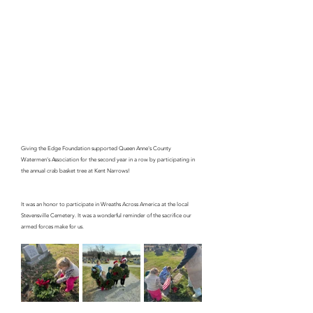
Giving the Edge Foundation supported Queen Anne's County 
Watermen's Association for the second year in a row by participating in 
the annual crab basket tree at Kent Narrows!
It was an honor to participate in Wreaths Across America at the local 
Stevensville Cemetery. It was a wonderful reminder of the sacrifice our 
armed forces make for us.