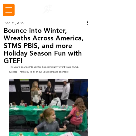
Dec 31, 2025
Bounce into Winter,
Wreaths Across America,
STMS PBIS, and more
Holiday Season Fun with
GTEF!
This year's Bounce Into Winter free community event was a HUGE 
success! Thank you to all of our volunteers and sponsors! 