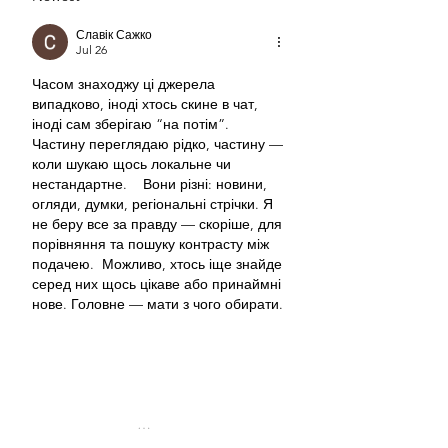
Славік Сажко
Jul 26
Часом знаходжу ці джерела 
випадково, іноді хтось скине в чат, 
іноді сам зберігаю “на потім”. 
Частину переглядаю рідко, частину — 
коли шукаю щось локальне чи 
нестандартне.    Вони різні: новини, 
огляди, думки, регіональні стрічки. Я 
не беру все за правду — скоріше, для 
порівняння та пошуку контрасту між 
подачею.  Можливо, хтось іще знайде 
серед них щось цікаве або принаймні 
нове. Головне — мати з чого обирати. 
М
к
х
5
г
нк
w69
п
53
mp
кг
чг
ч
d23
46
н
чн
47
чо
у
tmp3
жт
41
ж
кр
сд
54
s7
vb
s4
nw
e19
b4
k55
34
52
пп
кн
с
о
вн
43
вж
мг
r19
рд
r24
36
33
вл
кв
n7
c123
a01
h15
t21
2x5
cb1
т
35
38
пд
пс
км
ол
 …