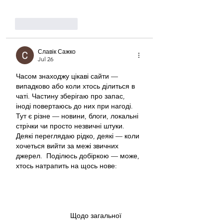
Show More
Like
Reply
Славік Сажко
Jul 26
Часом знаходжу цікаві сайти — 
випадково або коли хтось ділиться в 
чаті. Частину зберігаю про запас, 
іноді повертаюсь до них при нагоді. 
Тут є різне — новини, блоги, локальні 
стрічки чи просто незвичні штуки. 
Деякі переглядаю рідко, деякі — коли 
хочеться вийти за межі звичних 
джерел.  Поділюсь добіркою — може, 
хтось натрапить на щось нове:  
М
к
х
5
г
нк
w69
п
53
mp
кг
чг
ч
d23
46
н
чн
чо
у
жт
41
ж
кр
сд
54
s7
vb
s4
nw
e19
b4
k55
34
52
пп
к
н
с
о
вн
43
вж
мг
r19
r24
36
33
вл
кв
n7
c123
a01
h15
t21
2x5
cb1
т
35
38
пд
пс
км
ол
  Щодо загальної 